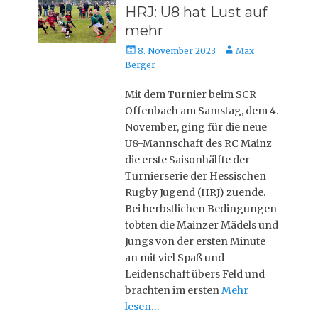
HRJ: U8 hat Lust auf
mehr
Posted
Autor
8. November 2023
Max
on
Berger
Mit dem Turnier beim SCR
Offenbach am Samstag, dem 4.
November, ging für die neue
U8-Mannschaft des RC Mainz
die erste Saisonhälfte der
Turnierserie der Hessischen
Rugby Jugend (HRJ) zuende.
Bei herbstlichen Bedingungen
tobten die Mainzer Mädels und
Jungs von der ersten Minute
an mit viel Spaß und
Leidenschaft übers Feld und
brachten im ersten
Mehr
lesen…