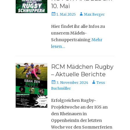
10. Mai
Posted
Autor
1. Mai 2025
Max Berger
on
Hier findet ihr alle Infos zu
unserem Mädels-
Schnuppertraining
Mehr
lesen…
RCM Mädchen Rugby
– Aktuelle Berichte
Posted
Autor
3. November 2024
Tess
on
Buchmüller
Erfolgreichen Rugby-
Projektwoche an der IGS an
den Rheinauen in
OppenheimIn der letzten
Woche vor den Sommerferien