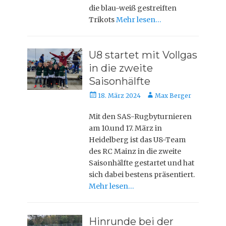
die blau-weiß gestreiften
Trikots
Mehr lesen…
U8 startet mit Vollgas
in die zweite
Saisonhälfte
Posted
Autor
18. März 2024
Max Berger
on
Mit den SAS-Rugbyturnieren
am 10.und 17. März in
Heidelberg ist das U8-Team
des RC Mainz in die zweite
Saisonhälfte gestartet und hat
sich dabei bestens präsentiert.
Mehr lesen…
Hinrunde bei der