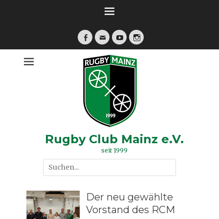
Zum
Inhalt
springen
Facebook
E-
YouTube
Instagram
Mail
Rugby Club Mainz e.V.
seit 1999
Suche
nach:
Der neu gewählte
Vorstand des RCM