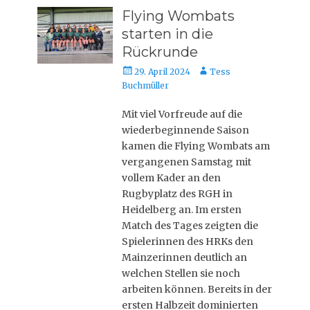
Flying Wombats
starten in die
Rückrunde
Posted
Autor
29. April 2024
Tess
on
Buchmüller
Mit viel Vorfreude auf die
wiederbeginnende Saison
kamen die Flying Wombats am
vergangenen Samstag mit
vollem Kader an den
Rugbyplatz des RGH in
Heidelberg an. Im ersten
Match des Tages zeigten die
Spielerinnen des HRKs den
Mainzerinnen deutlich an
welchen Stellen sie noch
arbeiten können. Bereits in der
ersten Halbzeit dominierten