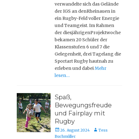
verwandelte sich das Gelände
der IGS an denRheinauen in
ein Rugby-Feld voller Energie
und Teamgeist. Im Rahmen
der diesjährigenProjektwoche
bekamen 20 Schüler der
Klassenstufen 6 und 7 die
Gelegenheit, drei Tagelang die
Sportart Rugby hautnah zu
erleben und dabei
Mehr
lesen…
Spaß,
Bewegungsfreude
und Fairplay mit
Rugby
Posted
Autor
26. August 2024
Tess
on
Buchmüller