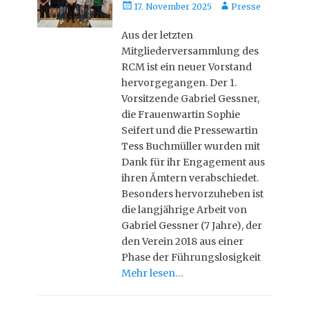
Posted
Autor
17. November 2025
Presse
on
Aus der letzten
Mitgliederversammlung des
RCM ist ein neuer Vorstand
hervorgegangen. Der 1.
Vorsitzende Gabriel Gessner,
die Frauenwartin Sophie
Seifert und die Pressewartin
Tess Buchmüller wurden mit
Dank für ihr Engagement aus
ihren Ämtern verabschiedet.
Besonders hervorzuheben ist
die langjährige Arbeit von
Gabriel Gessner (7 Jahre), der
den Verein 2018 aus einer
Phase der Führungslosigkeit
Mehr lesen…