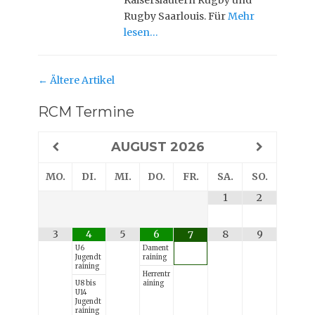
Kaiserslautern Rugby und
Rugby Saarlouis. Für
Mehr
lesen…
Post
←
Ältere Artikel
Nabigation
RCM Termine
AUGUST
2026
MO.
DI.
MI.
DO.
FR.
SA.
SO.
1
2
3
4
5
6
8
9
7
U6
Dament
Jugendt
raining
raining
Herrentr
U8 bis
aining
U14
Jugendt
raining