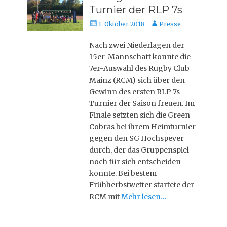
Turnier der RLP 7s
Posted
Autor
1. Oktober 2018
Presse
on
Nach zwei Niederlagen der
15er-Mannschaft konnte die
7er-Auswahl des Rugby Club
Mainz (RCM) sich über den
Gewinn des ersten RLP 7s
Turnier der Saison freuen. Im
Finale setzten sich die Green
Cobras bei ihrem Heimturnier
gegen den SG Hochspeyer
durch, der das Gruppenspiel
noch für sich entscheiden
konnte. Bei bestem
Frühherbstwetter startete der
RCM mit
Mehr lesen…