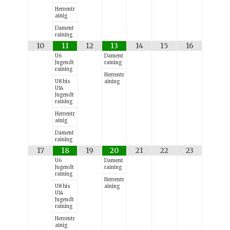
Herrentr
ainig
Dament
raining
10
11
12
13
14
15
16
U6
Dament
Jugendt
raining
raining
Herrentr
U8 bis
aining
U14
Jugendt
raining
Herrentr
ainig
Dament
raining
17
18
19
20
21
22
23
U6
Dament
Jugendt
raining
raining
Herrentr
U8 bis
aining
U14
Jugendt
raining
Herrentr
ainig