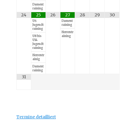
Dament
raining
24
25
26
27
28
29
30
U6
Dament
Jugendt
raining
raining
Herrentr
U8 bis
aining
U14
Jugendt
raining
Herrentr
ainig
Dament
raining
31
Termine detailliert