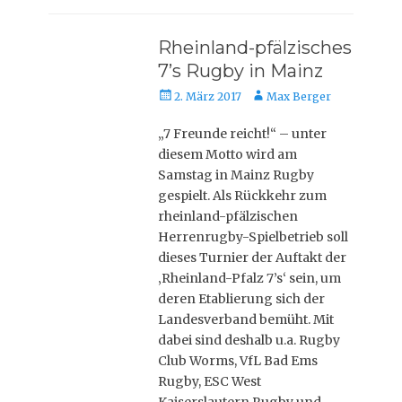
Rheinland-pfälzisches
7’s Rugby in Mainz
Posted
Autor
2. März 2017
Max Berger
on
„7 Freunde reicht!“ – unter
diesem Motto wird am
Samstag in Mainz Rugby
gespielt. Als Rückkehr zum
rheinland-pfälzischen
Herrenrugby-Spielbetrieb soll
dieses Turnier der Auftakt der
‚Rheinland-Pfalz 7’s‘ sein, um
deren Etablierung sich der
Landesverband bemüht. Mit
dabei sind deshalb u.a. Rugby
Club Worms, VfL Bad Ems
Rugby, ESC West