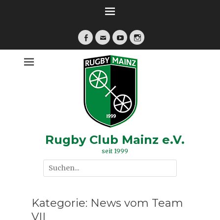
Zum
Inhalt
springen
Facebook
E-
YouTube
Instagram
Mail
Rugby Club Mainz e.V.
seit 1999
Suche
nach:
Kategorie:
News vom Team
VII