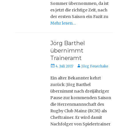
Sommer übernommen, da ist
es jetzt die richtige Zeit, nach
der ersten Saison ein Fazit zu
Mehr lesen…
Jörg Barthel
übernimmt
Traineramt
Posted
Autor
4. Juli 2017
Jörg Feuerhake
on
Ein alter Bekannter kehrt
zurück: Jörg Barthel
übernimmt nach dreijähriger
Pause zur kommenden Saison
die Herrenmannschaft des
Rugby Club Mainz (RCM) als
Cheftrainer. Er wird damit
Nachfolger von Spielertrainer