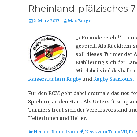
Rheinland-pfälzisches 7
Posted
Autor
2. März 2017
Max Berger
on
„7 Freunde reicht!“ – u
gespielt. Als Rückkehr 
soll dieses Turnier der A
Etablierung sich der La
Mit dabei sind deshalb u.
Kaiserslautern Rugby
und
Rugby Saarlouis.
Für den RCM geht dabei erstmals das neu f
Spielern, an den Start. Als Unterstützung a
Turniers freut sich der Vereinsvorstand und
Helferinnen und Helfer.
Kategorien
Herren
,
Kommt vorbei!
,
News vom Team VII
,
Ru