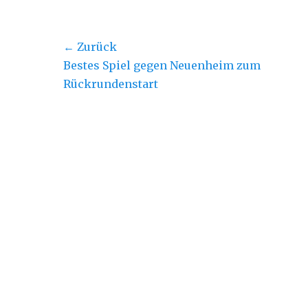
Beitragsnavigation
← Zurück
Vorheriger
Bestes Spiel gegen Neuenheim zum
Beitrag:
Rückrundenstart