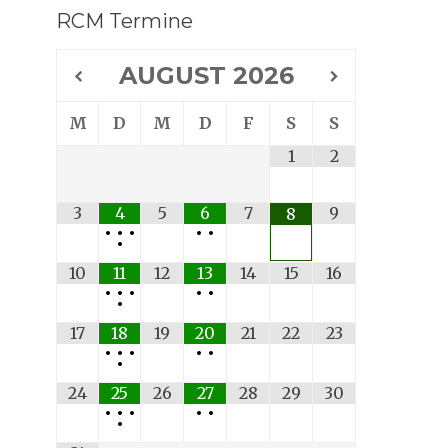
RCM Termine
Suche
AUGUST
2026
M
D
M
D
F
S
S
1
2
3
4
5
6
7
9
8
•
•
•
•
•
•
10
11
12
13
14
15
16
•
•
•
•
•
•
17
18
19
20
21
22
23
•
•
•
•
•
•
24
25
26
27
28
29
30
•
•
•
•
•
•