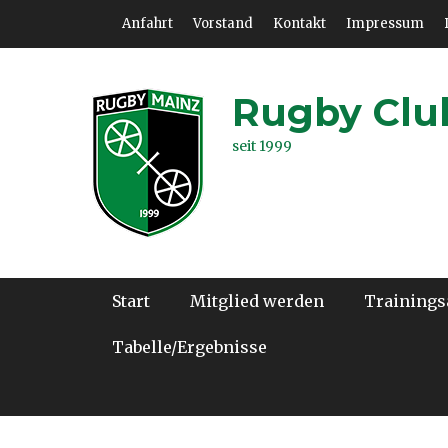
Zum
Header Top Menu
Anfahrt
Vorstand
Kontakt
Impressum
Inhalt
springen
Rugby Club
seit 1999
Hauptmenü
Start
Mitglied werden
Trainings
Tabelle/Ergebnisse