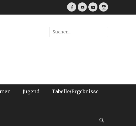
Facebook
E-
YouTube
Instagram
Mail
Suche
nach:
amen
Jugend
Tabelle/Ergebnisse
bei
der