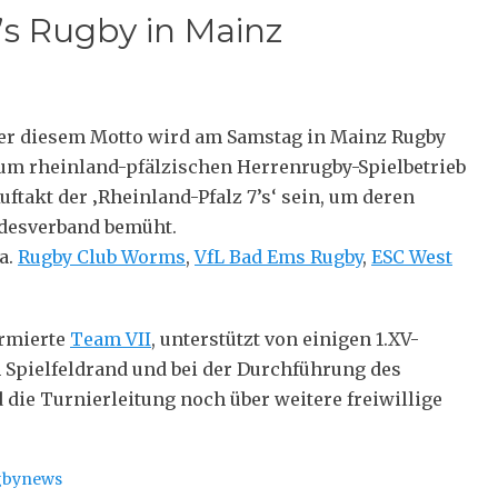
’s Rugby in Mainz
nter diesem Motto wird am Samstag in Mainz Rugby
zum rheinland-pfälzischen Herrenrugby-Spielbetrieb
uftakt der ‚Rheinland-Pfalz 7’s‘ sein, um deren
ndesverband bemüht.
a.
Rugby Club Worms
,
VfL Bad Ems Rugby
,
ESC West
ormierte
Team VII
, unterstützt von einigen 1.XV-
m Spielfeldrand und bei der Durchführung des
 die Turnierleitung noch über weitere freiwillige
gbynews