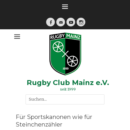
Zum
Inhalt
springen
Facebook
E-
YouTube
Instagram
Mail
Rugby Club Mainz e.V.
seit 1999
Suche
nach:
Für Sportskanonen wie für
Steinchenzähler