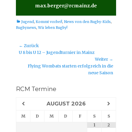
max.berger@rcmainz.de
Kategorien
Jugend
,
Kommt vorbei!
,
News von den Rugby-Kids
,
Rugbynews
,
Wir leben Rugby!
Beitragsnavigation
← Zurück
Vorheriger
U 8 bis U 12 – Jugendturnier in Mainz
Beitrag:
Weiter →
Nächster
Flying Wombats starten erfolgreich in die
Beitrag:
neue Saison
RCM Termine
AUGUST
2026
M
D
M
D
F
S
S
1
2