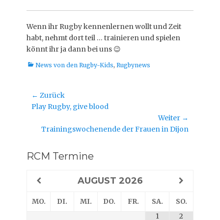
Wenn ihr Rugby kennenlernen wollt und Zeit
habt, nehmt dort teil … trainieren und spielen
könnt ihr ja dann bei uns 😉
Kategorien
News von den Rugby-Kids
,
Rugbynews
Beitragsnavigation
← Zurück
Vorheriger
Play Rugby, give blood
Beitrag:
Weiter →
Nächster
Trainingswochenende der Frauen in Dijon
Beitrag:
RCM Termine
AUGUST
2026
MO.
DI.
MI.
DO.
FR.
SA.
SO.
1
2