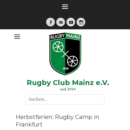
Zum
Inhalt
springen
Facebook
E-
YouTube
Instagram
Mail
Rugby Club Mainz e.V.
seit 1999
Suche
nach:
Herbstferien: Rugby Camp in
Frankfurt