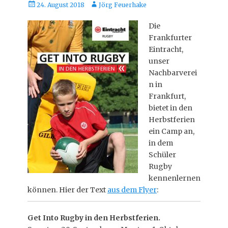
Posted
Autor
24. August 2018
Jörg Feuerhake
on
Die
Frankfurter
Eintracht,
unser
Nachbarverei
n in
Frankfurt,
bietet in den
Herbstferien
ein Camp an,
in dem
Schüler
Rugby
kennenlernen
können. Hier der Text
aus dem Flyer
:
Get Into Rugby
in den Herbstferien.