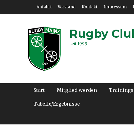
Zum
Header Top Menu
Anfahrt
Vorstand
Kontakt
Impressum
Inhalt
springen
Rugby Club
seit 1999
Hauptmenü
Start
Mitglied werden
Trainings
Tabelle/Ergebnisse