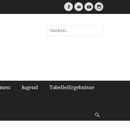
Facebook
E-
YouTube
Instagram
Mail
Suche
nach:
amen
Jugend
Tabelle/Ergebnisse
bei
der