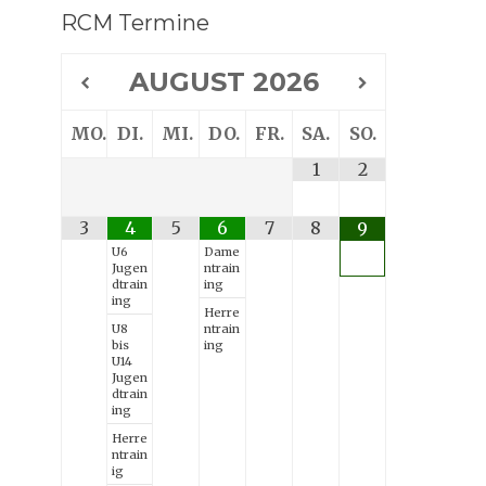
RCM Termine
Suche
AUGUST
2026
MO.
DI.
MI.
DO.
FR.
SA.
SO.
1
2
3
4
5
6
7
8
9
U6
Dame
Jugen
ntrain
dtrain
ing
ing
Herre
U8
ntrain
bis
ing
U14
Jugen
dtrain
ing
Herre
ntrain
ig