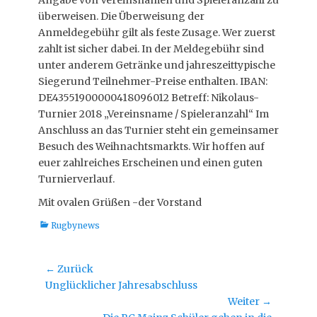
Angabe von Vereinsnamen und Spieleranzahl zu
überweisen. Die Überweisung der
Anmeldegebühr gilt als feste Zusage. Wer zuerst
zahlt ist sicher dabei. In der Meldegebühr sind
unter anderem Getränke und jahreszeittypische
Siegerund Teilnehmer-Preise enthalten. IBAN:
DE43551900000418096012 Betreff: Nikolaus-
Turnier 2018 „Vereinsname / Spieleranzahl“ Im
Anschluss an das Turnier steht ein gemeinsamer
Besuch des Weihnachtsmarkts. Wir hoffen auf
euer zahlreiches Erscheinen und einen guten
Turnierverlauf.
Mit ovalen Grüßen -der Vorstand
Kategorien
Rugbynews
Beitragsnavigation
← Zurück
Vorheriger
Unglücklicher Jahresabschluss
Beitrag:
Weiter →