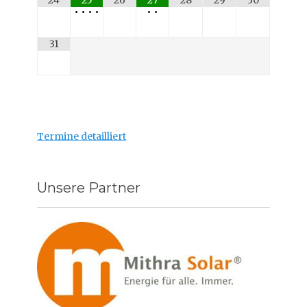
24
25
26
27
28
29
30
•
•
•
•
•
•
31
Termine detailliert
Unsere Partner