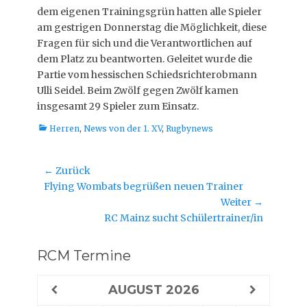
dem eigenen Trainingsgrün hatten alle Spieler
am gestrigen Donnerstag die Möglichkeit, diese
Fragen für sich und die Verantwortlichen auf
dem Platz zu beantworten. Geleitet wurde die
Partie vom hessischen Schiedsrichterobmann
Ulli Seidel. Beim Zwölf gegen Zwölf kamen
insgesamt 29 Spieler zum Einsatz.
Kategorien
Herren
,
News von der 1. XV
,
Rugbynews
Beitragsnavigation
← Zurück
Vorheriger
Flying Wombats begrüßen neuen Trainer
Beitrag:
Weiter →
Nächster
RC Mainz sucht Schülertrainer/in
Beitrag:
RCM Termine
AUGUST
2026