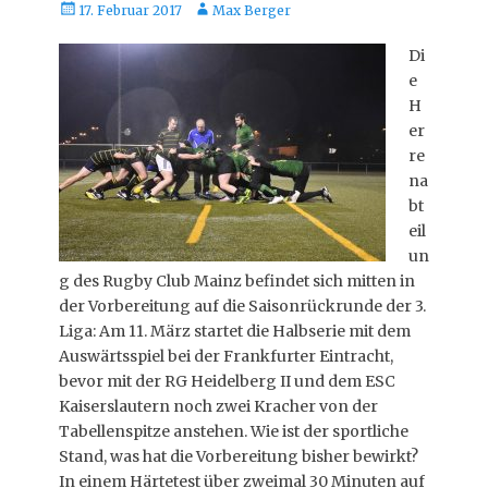
Posted
Autor
17. Februar 2017
Max Berger
on
Di
e
H
er
re
na
bt
eil
un
g des Rugby Club Mainz befindet sich mitten in
der Vorbereitung auf die Saisonrückrunde der 3.
Liga: Am 11. März startet die Halbserie mit dem
Auswärtsspiel bei der Frankfurter Eintracht,
bevor mit der RG Heidelberg II und dem ESC
Kaiserslautern noch zwei Kracher von der
Tabellenspitze anstehen. Wie ist der sportliche
Stand, was hat die Vorbereitung bisher bewirkt?
In einem Härtetest über zweimal 30 Minuten auf