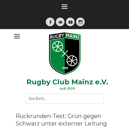
Zum
Inhalt
springen
Facebook
E-
YouTube
Instagram
Mail
Rugby Club Mainz e.V.
seit 1999
Suche
nach:
Rückrunden-Test: Grün gegen
Schwarz unter externer Leitung