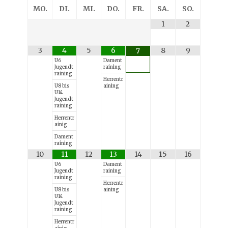
MO.
DI.
MI.
DO.
FR.
SA.
SO.
1
2
3
4
5
6
8
9
7
U6
Dament
Jugendt
raining
raining
Herrentr
U8 bis
aining
U14
Jugendt
raining
Herrentr
ainig
Dament
raining
10
11
12
13
14
15
16
U6
Dament
Jugendt
raining
raining
Herrentr
U8 bis
aining
U14
Jugendt
raining
Herrentr