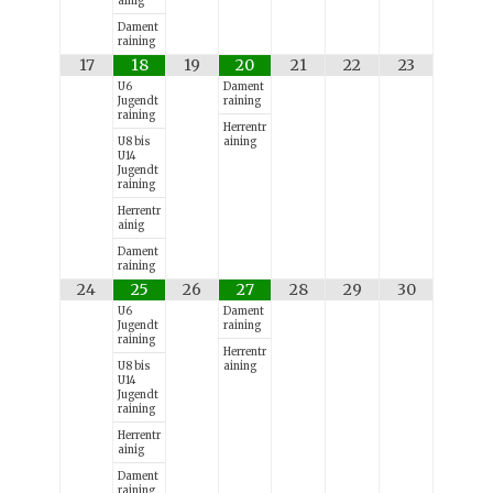
ainig
Dament
raining
17
18
19
20
21
22
23
U6
Dament
Jugendt
raining
raining
Herrentr
U8 bis
aining
U14
Jugendt
raining
Herrentr
ainig
Dament
raining
24
25
26
27
28
29
30
U6
Dament
Jugendt
raining
raining
Herrentr
U8 bis
aining
U14
Jugendt
raining
Herrentr
ainig
Dament
raining