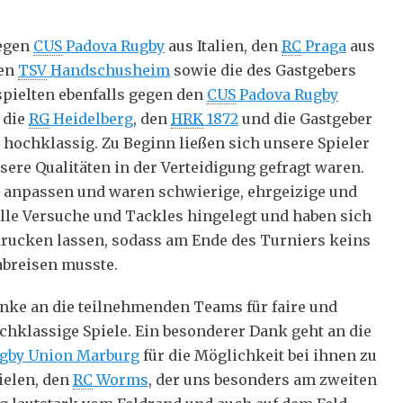
gegen
CUS
Padova Rugby
aus Italien, den
RC
Praga
aus
den
TSV
Handschusheim
sowie die des Gastgebers
 spielten ebenfalls gegen den
CUS
Padova Rugby
 die
RG
Heidelberg
, den
HRK
1872
und die Gastgeber
 hochklassig. Zu Beginn ließen sich unsere Spieler
ere Qualitäten in der Verteidigung gefragt waren.
u anpassen und waren schwierige, ehrgeizige und
olle Versuche und Tackles hingelegt und haben sich
rucken lassen, sodass am Ende des Turniers keins
abreisen musste.
nke an die teilnehmenden Teams für faire und
chklassige Spiele. Ein besonderer Dank geht an die
gby Union Marburg
für die Möglichkeit bei ihnen zu
ielen, den
RC
Worms
, der uns besonders am zweiten