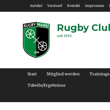
Zum
Header Top Menu
Anfahrt
Vorstand
Kontakt
Impressum
Inhalt
springen
Rugby Club
seit 1999
Hauptmenü
Start
Mitglied werden
Trainings
Tabelle/Ergebnisse