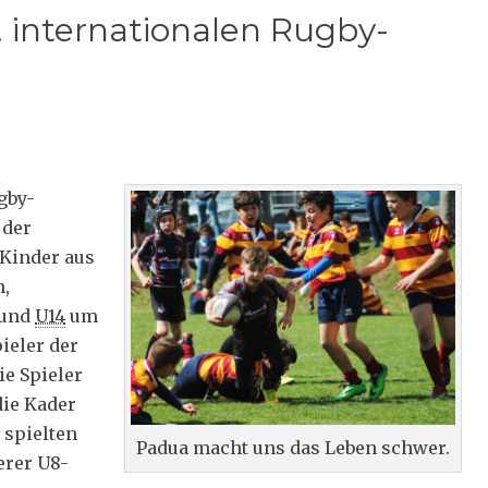
. internationalen Rugby-
gby-
 der
 Kinder aus
n,
und
U14
um
eler der
ie Spieler
ie Kader
 spielten
Padua macht uns das Leben schwer.
erer U8-