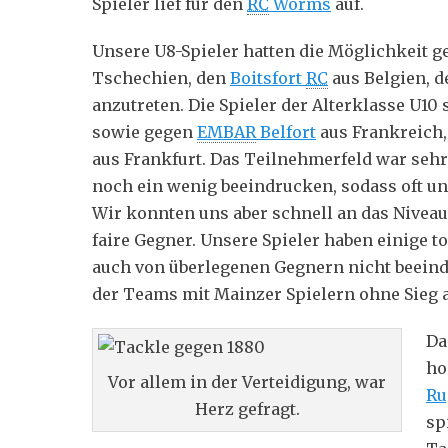
Spieler lief für den
RC
Worms
auf.
Unsere U8-Spieler hatten die Möglichkeit 
Tschechien, den
Boitsfort
RC
aus Belgien, 
anzutreten. Die Spieler der Alterklasse U10
sowie gegen
EMBAR
Belfort
aus Frankreich,
aus Frankfurt. Das Teilnehmerfeld war sehr
noch ein wenig beeindrucken, sodass oft uns
Wir konnten uns aber schnell an das Nivea
faire Gegner. Unsere Spieler haben einige t
auch von überlegenen Gegnern nicht beeind
der Teams mit Mainzer Spielern ohne Sieg 
Da
ho
Vor allem in der Verteidigung, war
Ru
Herz gefragt.
sp