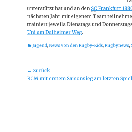
Ta
unterstützt hat und an den
SC
Frankfurt 188
nächsten Jahr mit eigenem Team teilnehmen
trainiert jeweils Dienstags und Donnerstags
Uni am Dalheimer Weg
.
Kategorien
Jugend
,
News von den Rugby-Kids
,
Rugbynews
,
Beitragsnavigation
← Zurück
Vorheriger
RCM mit erstem Saisonsieg am letzten Spie
Beitrag: