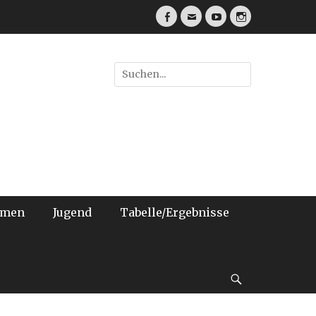
Facebook
E-
YouTube
Instagram
Mail
Suche
nach:
amen
Jugend
Tabelle/Ergebnisse
bei
der