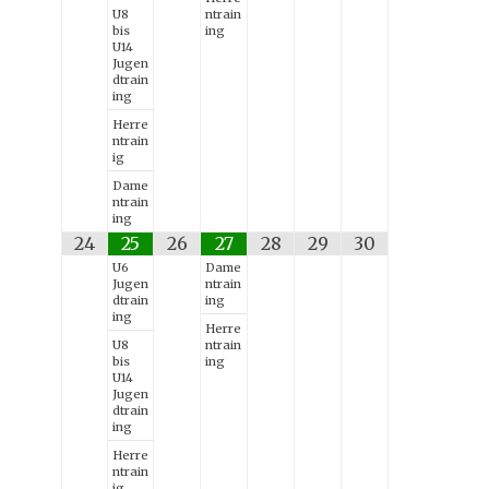
U8
ntrain
bis
ing
U14
Jugen
dtrain
ing
Herre
ntrain
ig
Dame
ntrain
ing
24
25
26
27
28
29
30
U6
Dame
Jugen
ntrain
dtrain
ing
ing
Herre
U8
ntrain
bis
ing
U14
Jugen
dtrain
ing
Herre
ntrain
ig