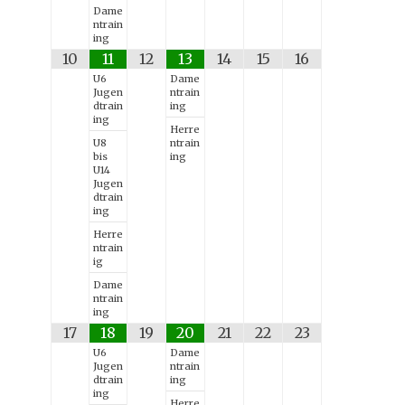
Dame
ntrain
ing
10
11
12
13
14
15
16
U6
Dame
Jugen
ntrain
dtrain
ing
ing
Herre
U8
ntrain
bis
ing
U14
Jugen
dtrain
ing
Herre
ntrain
ig
Dame
ntrain
ing
17
18
19
20
21
22
23
U6
Dame
Jugen
ntrain
dtrain
ing
ing
Herre