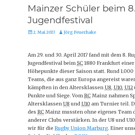
Mainzer Schüler beim 8
Jugendfestival
Posted
Autor
2. Mai 2017
Jörg Feuerhake
on
Am 29. und 30. April 2017 fand mit dem 8. Ru
Jugendfestival beim
SC
1880 Frankfurt einer
Höhepunkte dieser Saison statt. Rund 1.000
Teams, die aus ganz Europa angereist ware
kämpften in den Altersklassen
U8
,
U10
,
U12
Punkte und Siege. Vom
RC
Mainz nahmen Spi
Altersklassen
U8
und
U10
am Turnier teil. D
des
RC
Mainz mussten ohne eigenes Team d
anderer Clubs verstärken. In der U8 und U10
wir für die
Rugby Union Marburg
. Einer uns