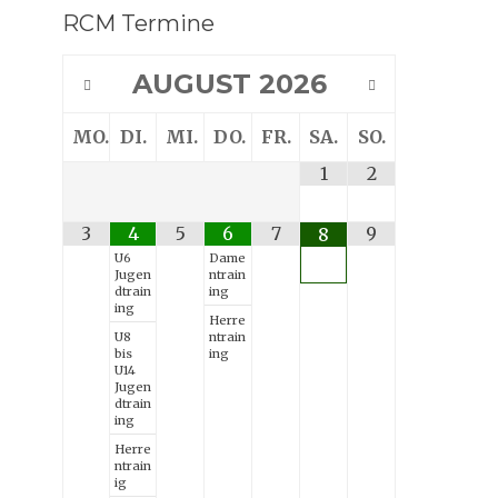
RCM Termine
Suche
AUGUST
2026
MO.
DI.
MI.
DO.
FR.
SA.
SO.
1
2
3
4
5
6
7
9
8
U6
Dame
Jugen
ntrain
dtrain
ing
ing
Herre
U8
ntrain
bis
ing
U14
Jugen
dtrain
ing
Herre
ntrain
ig