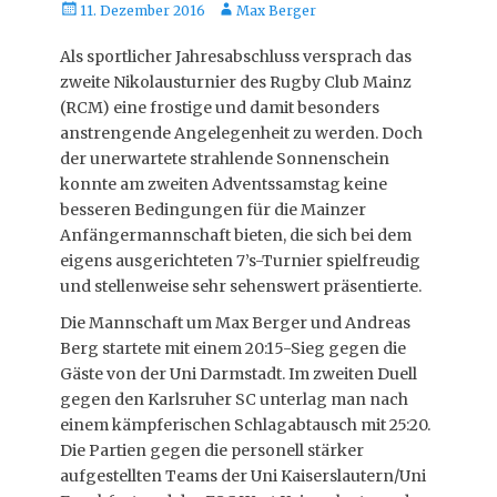
Posted
Autor
11. Dezember 2016
Max Berger
on
Als sportlicher Jahresabschluss versprach das
zweite Nikolausturnier des Rugby Club Mainz
(RCM) eine frostige und damit besonders
anstrengende Angelegenheit zu werden. Doch
der unerwartete strahlende Sonnenschein
konnte am zweiten Adventssamstag keine
besseren Bedingungen für die Mainzer
Anfängermannschaft bieten, die sich bei dem
eigens ausgerichteten 7’s-Turnier spielfreudig
und stellenweise sehr sehenswert präsentierte.
Die Mannschaft um Max Berger und Andreas
Berg startete mit einem 20:15-Sieg gegen die
Gäste von der Uni Darmstadt. Im zweiten Duell
gegen den Karlsruher SC unterlag man nach
einem kämpferischen Schlagabtausch mit 25:20.
Die Partien gegen die personell stärker
aufgestellten Teams der Uni Kaiserslautern/Uni