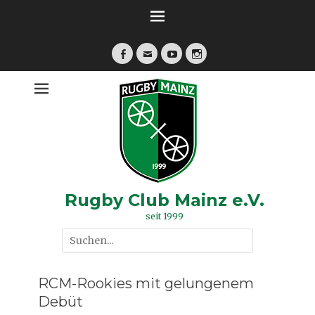
Zum
Inhalt
springen
Facebook
E-
YouTube
Instagram
Mail
Rugby Club Mainz e.V.
seit 1999
Suche
nach:
RCM-Rookies mit gelungenem
Debüt