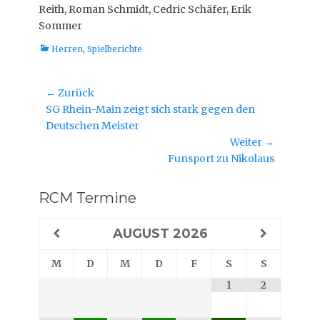
Reith, Roman Schmidt, Cedric Schäfer, Erik
Sommer
Kategorien
Herren
,
Spielberichte
Beitragsnavigation
← Zurück
Vorheriger
SG Rhein-Main zeigt sich stark gegen den
Beitrag:
Deutschen Meister
Weiter →
Nächster
Funsport zu Nikolaus
Beitrag:
RCM Termine
AUGUST
2026
M
D
M
D
F
S
S
1
2